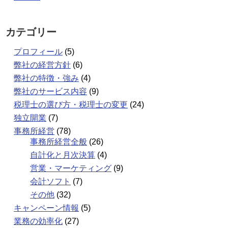
カテゴリー
プロフィール
(5)
弊社の経営方針
(6)
弊社の特徴・強み
(4)
弊社のサービス内容
(9)
税理士の選び方・税理士の変更
(24)
独立開業
(7)
事務所経営
(78)
事務所経営全般
(26)
自計化と月次決算
(4)
営業・マーケティング
(9)
会計ソフト
(7)
その他
(32)
キャンペーン情報
(5)
業務の効率化
(27)