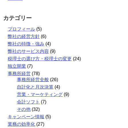
カテゴリー
プロフィール
(5)
弊社の経営方針
(6)
弊社の特徴・強み
(4)
弊社のサービス内容
(9)
税理士の選び方・税理士の変更
(24)
独立開業
(7)
事務所経営
(78)
事務所経営全般
(26)
自計化と月次決算
(4)
営業・マーケティング
(9)
会計ソフト
(7)
その他
(32)
キャンペーン情報
(5)
業務の効率化
(27)