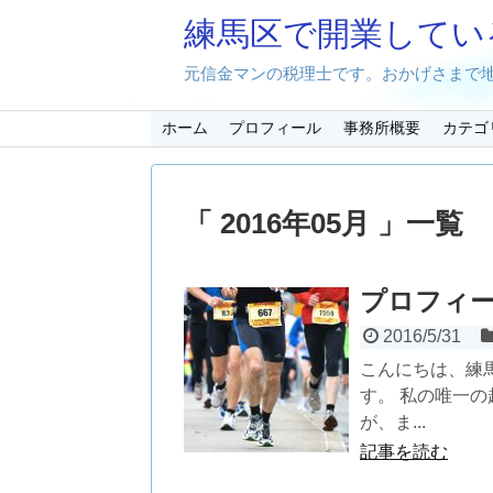
練馬区で開業してい
元信金マンの税理士です。おかげさまで地
ホーム
プロフィール
事務所概要
カテゴ
「 2016年05月 」一覧
プロフィ
2016/5/31
こんにちは、練
す。 私の唯一
が、ま...
記事を読む