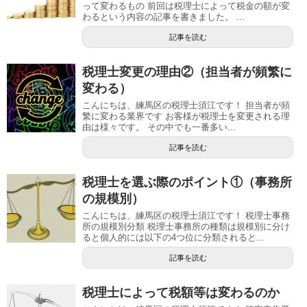
って変わるもの 前回は税理士によって税金の額が変
わるという内容の記事を書きました。 ...
記事を読む
税理士変更の理由②（担当者が頻繁に
変わる）
こんにちは、練馬区の税理士須江です！ 担当者が頻
繁に変わる業界です お客様が税理士を変更される理
由は様々です。 その中でも一番多い...
記事を読む
税理士を選ぶ際のポイント①（事務所
の規模別）
こんにちは、練馬区の税理士須江です！ 税理士事務
所の規模別分類 税理士事務所の種類は規模別に分け
ると個人的には以下の4つ位に分類されると...
記事を読む
税理士によって税額等は変わるのか