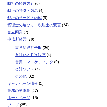
弊社の経営方針
(6)
弊社の特徴・強み
(4)
弊社のサービス内容
(9)
税理士の選び方・税理士の変更
(24)
独立開業
(7)
事務所経営
(78)
事務所経営全般
(26)
自計化と月次決算
(4)
営業・マーケティング
(9)
会計ソフト
(7)
その他
(32)
キャンペーン情報
(5)
業務の効率化
(27)
ホームページ
(16)
ブログ
(25)