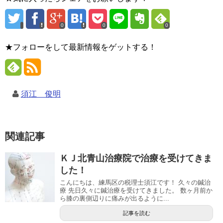
0
0
0
★フォローをして最新情報をゲットする！
須江 俊明
関連記事
ＫＪ北青山治療院で治療を受けてきま
した！
こんにちは、練馬区の税理士須江です！ 久々の鍼治
療 先日久々に鍼治療を受けてきました。 数ヶ月前か
ら膝の裏側辺りに痛みが出るように...
記事を読む