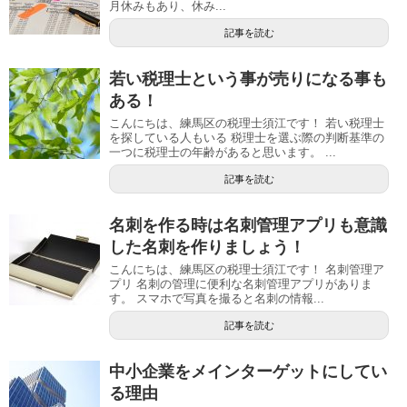
月休みもあり、休み...
記事を読む
若い税理士という事が売りになる事も
ある！
こんにちは、練馬区の税理士須江です！ 若い税理士
を探している人もいる 税理士を選ぶ際の判断基準の
一つに税理士の年齢があると思います。 ...
記事を読む
名刺を作る時は名刺管理アプリも意識
した名刺を作りましょう！
こんにちは、練馬区の税理士須江です！ 名刺管理ア
プリ 名刺の管理に便利な名刺管理アプリがありま
す。 スマホで写真を撮ると名刺の情報...
記事を読む
中小企業をメインターゲットにしてい
る理由