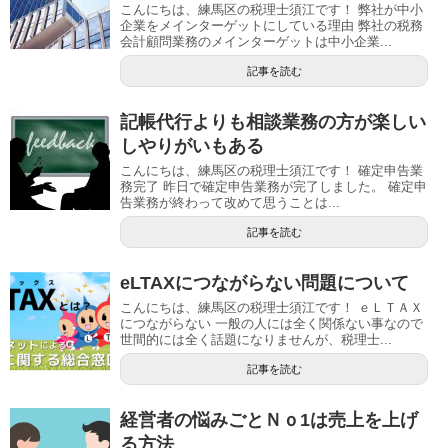
こんにちは、練馬区の税理士須江です！ 弊社が中小
企業をメインターゲットにしている理由 弊社の税務
会計顧問業務のメインターゲットは中小企業...
記事を読む
記帳代行よりも相談業務の方が楽しい
しやりがいもある
こんにちは、練馬区の税理士須江です！ 確定申告業
務完了 昨日で確定申告業務が完了しました。 確定申
告業務が終わって改めて思うことは...
記事を読む
eLTAXにつながらない問題について
こんにちは、練馬区の税理士須江です！ ｅＬＴＡＸ
につながらない 一般の人には全く関係ない事なので
世間的には全く話題になりませんが、税理士...
記事を読む
経営者の悩みごとＮｏ1は売上を上げ
る方法