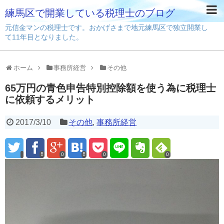
練馬区で開業している税理士のブログ
元信金マンの税理士です。おかげさまで地元練馬区で独立開業し
て11年目となりました。
ホーム
事務所経営
その他
65万円の青色申告特別控除額を使う為に税理士
に依頼するメリット
2017/3/10
その他
,
事務所経営
0
0
0