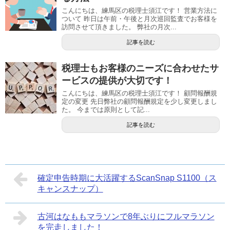
こんにちは、練馬区の税理士須江です！ 営業方法に
ついて 昨日は午前・午後と月次巡回監査でお客様を
訪問させて頂きました。 弊社の月次...
記事を読む
税理士もお客様のニーズに合わせたサ
ービスの提供が大切です！
こんにちは、練馬区の税理士須江です！ 顧問報酬規
定の変更 先日弊社の顧問報酬規定を少し変更しまし
た。 今までは原則として記...
記事を読む
確定申告時期に大活躍するScanSnap S1100（ス
キャンスナップ）
古河はなももマラソンで8年ぶりにフルマラソン
を完走しました！