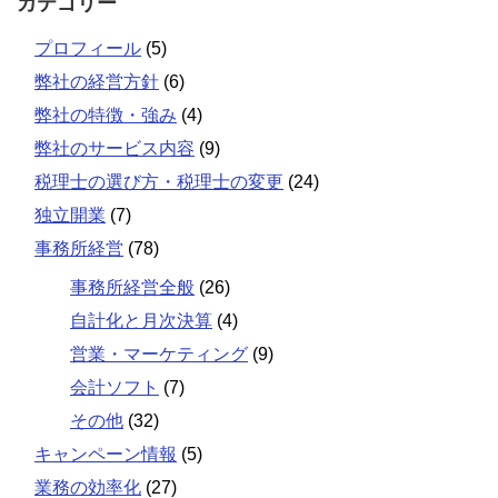
カテゴリー
プロフィール
(5)
弊社の経営方針
(6)
弊社の特徴・強み
(4)
弊社のサービス内容
(9)
税理士の選び方・税理士の変更
(24)
独立開業
(7)
事務所経営
(78)
事務所経営全般
(26)
自計化と月次決算
(4)
営業・マーケティング
(9)
会計ソフト
(7)
その他
(32)
キャンペーン情報
(5)
業務の効率化
(27)