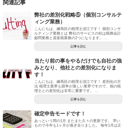
関連記事
弊社の差別化戦略⑤（個別コンサルテ
ィング業務）
こんにちは、練馬区の税理士須江です！ 個別コンサ
ルティング業務とは 弊社のサービスの柱は税務会計
顧問業務と資産税業務の2つになります。 ...
記事を読む
当たり前の事をやるだけでも自社の強
みとなり、他社との差別化になりま
す！
こんにちは、練馬区の税理士須江です！ 差別化の方
法 税理士業界も競争が激しい業界ですので、他の税
理士との差別化は非常に重要です。 ...
記事を読む
確定申告モードです！
あっという間の1月 またまた久々の更新です。 早い
もので今年も1ヶ月が過ぎ去りました。 毎年1月は正