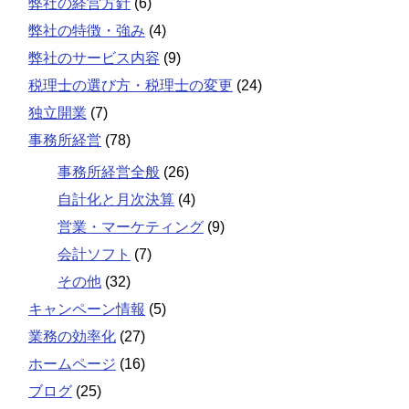
弊社の経営方針
(6)
弊社の特徴・強み
(4)
弊社のサービス内容
(9)
税理士の選び方・税理士の変更
(24)
独立開業
(7)
事務所経営
(78)
事務所経営全般
(26)
自計化と月次決算
(4)
営業・マーケティング
(9)
会計ソフト
(7)
その他
(32)
キャンペーン情報
(5)
業務の効率化
(27)
ホームページ
(16)
ブログ
(25)