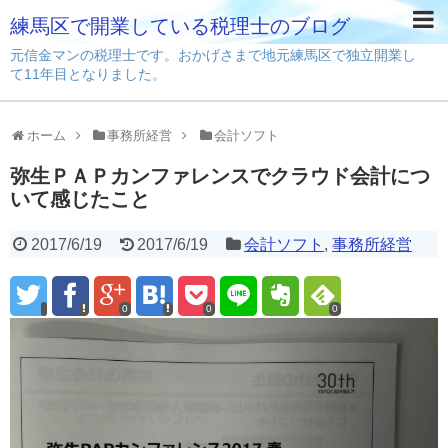
練馬区で開業している税理士のブログ
元信金マンの税理士です。おかげさまで地元練馬区で独立開業し
て11年目となりました。
ホーム
事務所経営
会計ソフト
弥生ＰＡＰカンファレンスでクラウド会計につ
いて感じたこと
2017/6/19
2017/6/19
会計ソフト
,
事務所経営
0
0
0