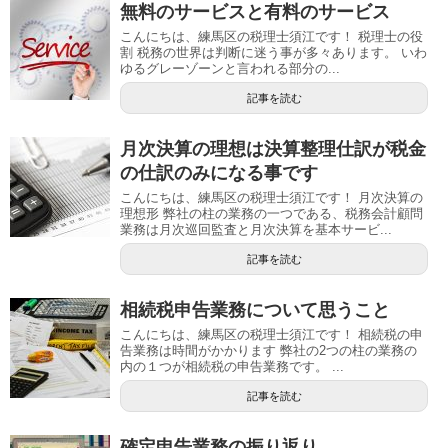
無料のサービスと有料のサービス
こんにちは、練馬区の税理士須江です！ 税理士の役
割 税務の世界は判断に迷う事が多々あります。 いわ
ゆるグレーゾーンと言われる部分の...
記事を読む
月次決算の理想は決算整理仕訳が税金
の仕訳のみになる事です
こんにちは、練馬区の税理士須江です！ 月次決算の
理想形 弊社の柱の業務の一つである、税務会計顧問
業務は月次巡回監査と月次決算を基本サービ...
記事を読む
相続税申告業務について思うこと
こんにちは、練馬区の税理士須江です！ 相続税の申
告業務は時間がかかります 弊社の2つの柱の業務の
内の１つが相続税の申告業務です。 ...
記事を読む
確定申告業務の振り返り