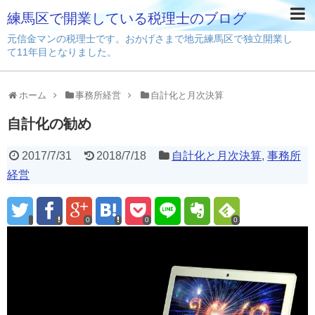
練馬区で開業している税理士のブログ
元信金マンの税理士です。おかげさまで地元練馬区で独立開業し
て11年目となりました。
ホーム
事務所経営
自計化と月次決算
自計化の勧め
2017/7/31
2018/7/18
自計化と月次決算
,
事務所
経営
0
0
0