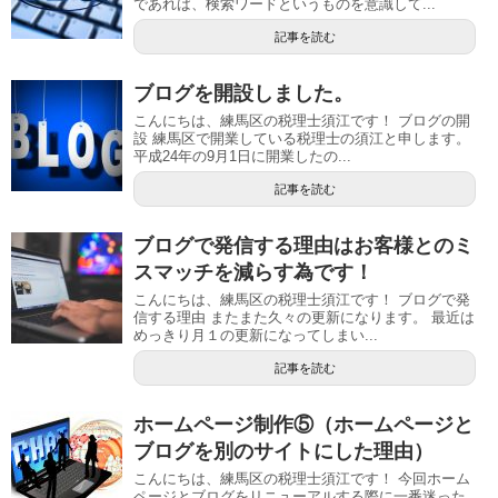
であれば、検索ワードというものを意識して...
記事を読む
ブログを開設しました。
こんにちは、練馬区の税理士須江です！ ブログの開
設 練馬区で開業している税理士の須江と申します。
平成24年の9月1日に開業したの...
記事を読む
ブログで発信する理由はお客様とのミ
スマッチを減らす為です！
こんにちは、練馬区の税理士須江です！ ブログで発
信する理由 またまた久々の更新になります。 最近は
めっきり月１の更新になってしまい...
記事を読む
ホームページ制作⑤（ホームページと
ブログを別のサイトにした理由）
こんにちは、練馬区の税理士須江です！ 今回ホーム
ページとブログをリニューアルする際に一番迷った