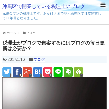
練馬区で開業している税理士のブログ
元信金マンの税理士です。おかげさまで地元練馬区で独立開業し
て11年目となりました。
ホーム
ブログ
税理士がブログで集客するにはブログの毎日更
新は必要か？
2017/5/16
ブログ
0
0
0