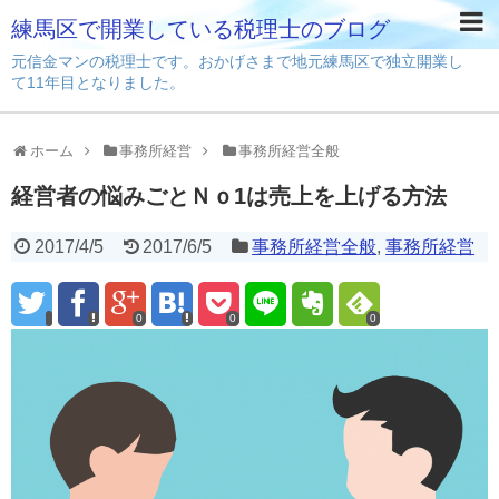
練馬区で開業している税理士のブログ
元信金マンの税理士です。おかげさまで地元練馬区で独立開業し
て11年目となりました。
ホーム
事務所経営
事務所経営全般
経営者の悩みごとＮｏ1は売上を上げる方法
2017/4/5
2017/6/5
事務所経営全般
,
事務所経営
0
0
0