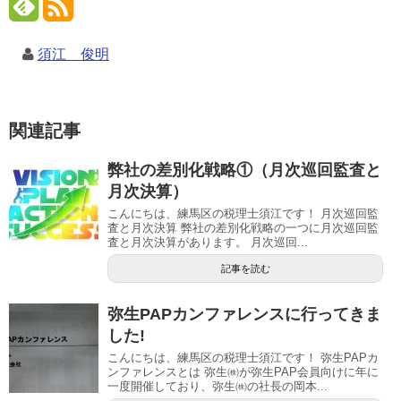
須江 俊明
関連記事
弊社の差別化戦略①（月次巡回監査と
月次決算）
こんにちは、練馬区の税理士須江です！ 月次巡回監
査と月次決算 弊社の差別化戦略の一つに月次巡回監
査と月次決算があります。 月次巡回...
記事を読む
弥生PAPカンファレンスに行ってきま
した!
こんにちは、練馬区の税理士須江です！ 弥生PAPカ
ンファレンスとは 弥生㈱が弥生PAP会員向けに年に
一度開催しており、弥生㈱の社長の岡本...