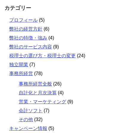
カテゴリー
プロフィール
(5)
弊社の経営方針
(6)
弊社の特徴・強み
(4)
弊社のサービス内容
(9)
税理士の選び方・税理士の変更
(24)
独立開業
(7)
事務所経営
(78)
事務所経営全般
(26)
自計化と月次決算
(4)
営業・マーケティング
(9)
会計ソフト
(7)
その他
(32)
キャンペーン情報
(5)